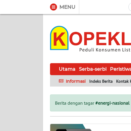
MENU
WAHANA
Tutup
TV
UTAMA
SERBA-
SERBI
Utama
Serba-serbi
Peristiw
Informasi
Indeks Berita
Kontak 
PERISTIWA
TOKOH
Berita dengan tagar
#energi-nasional
Informasi
INDEKS