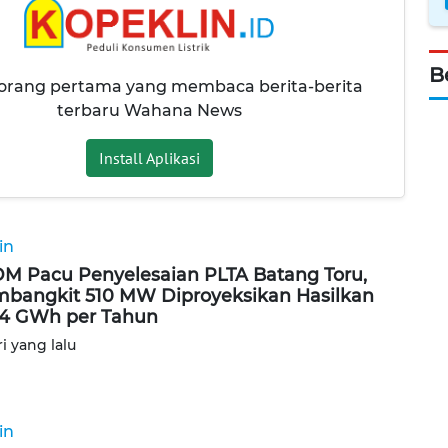
B
 orang pertama yang membaca berita-berita
terbaru Wahana News
Install Aplikasi
in
M Pacu Penyelesaian PLTA Batang Toru,
bangkit 510 MW Diproyeksikan Hasilkan
24 GWh per Tahun
ri yang lalu
in