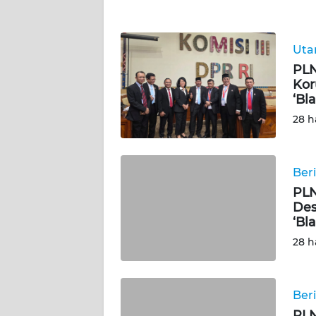
WN
NTT
Ut
PLN
WN
Kor
KEPRI
‘Bl
28 h
WN
PAPUA
Ber
WN
PAPUA
PLN
BARAT
Des
‘Bl
WN
28 h
RIAU
WN
Ber
SERAMBI
PLN