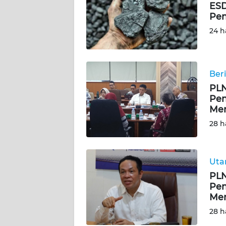
ESD
Pen
DISCLAIMER
24 h
Wahana
News
Regional
Beri
PLN
WN
Pen
SUMUT
Me
28 h
WN
JAKARTA
Ut
WN
JABAR
PLN
Pen
Me
WN
28 h
BANTEN