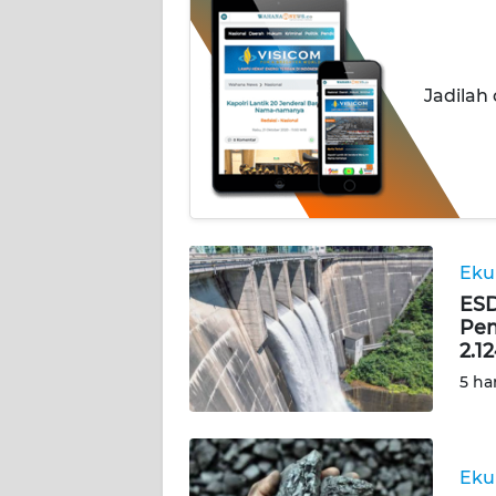
BERITA
KONTAK
KAMI
Jadilah
INFO
IKLAN
TENTANG
KAMI
Eku
ESD
PEDOMAN
Pem
MEDIA
2.1
SIBER
5 ha
REDAKSI
Eku
KARIR