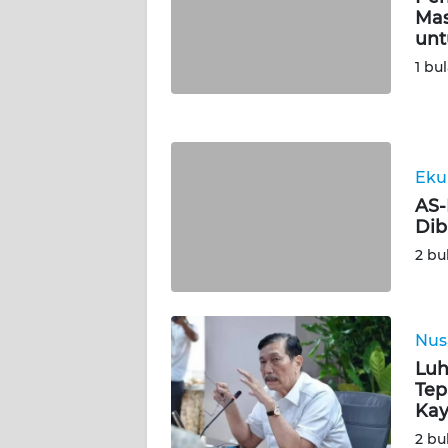
Mas
WN
unt
JOGJA
1 bu
WN
JATIM
Eku
WN
AS-
BALI
Dib
2 bu
WN
KALBAR
WN
Nus
KALTENG
Luh
Tep
WN
Ka
KALTARA
2 bu