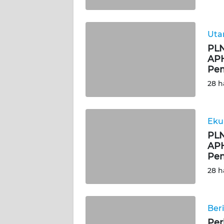
WN
SUMBAR
Ut
PLN
WN
APH
SUMSEL
Pem
28 h
WN
BENGKULU
Eku
WN
PLN
LAMPUNG
APH
Pen
WN
28 h
JATENG
WN
Ber
NUSANTARA
Per