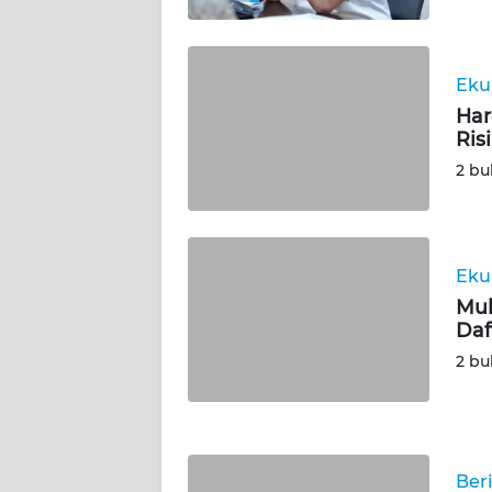
WN
KALSEL
Eku
Har
WN
Ris
KALTIM
2 bu
WN
SULSEL
Eku
WN
GORONTALO
Mul
Daf
WN
2 bu
SULUT
WN
MALUKU
Ber