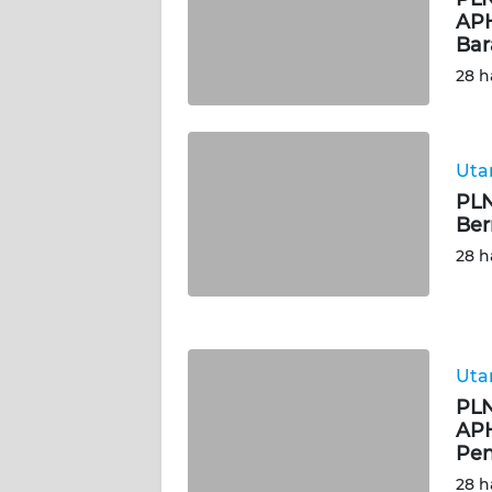
APH
Bar
WN
JAMBI
28 h
WN
SULTRA
Ut
PLN
WN
Ber
NTB
28 h
WN
SULTENG
WN
Ut
SULBAR
PLN
APH
Pen
WN
BABEL
28 h