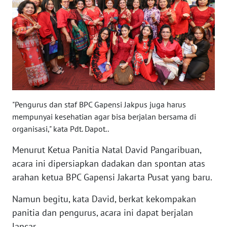
WN
SERAMBI
WN
JAMBI
WN
SULTRA
"Pengurus dan staf BPC Gapensi Jakpus juga harus
mempunyai kesehatian agar bisa berjalan bersama di
WN
organisasi," kata Pdt. Dapot..
NTB
Menurut Ketua Panitia Natal David Pangaribuan,
WN
acara ini dipersiapkan dadakan dan spontan atas
SULTENG
arahan ketua BPC Gapensi Jakarta Pusat yang baru.
Namun begitu, kata David, berkat kekompakan
WN
SULBAR
panitia dan pengurus, acara ini dapat berjalan
lancar.