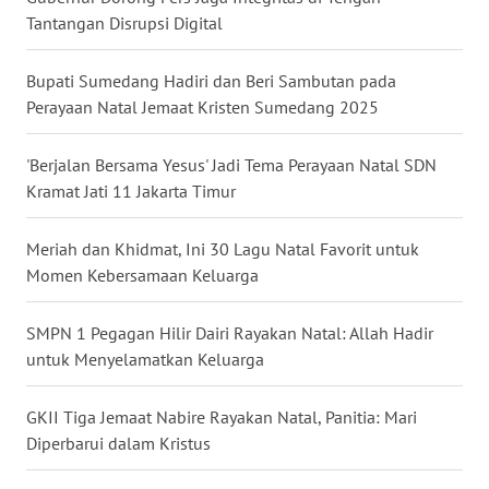
WN
Tantangan Disrupsi Digital
KALTARA
Bupati Sumedang Hadiri dan Beri Sambutan pada
WN
Perayaan Natal Jemaat Kristen Sumedang 2025
KALSEL
'Berjalan Bersama Yesus' Jadi Tema Perayaan Natal SDN
WN
Kramat Jati 11 Jakarta Timur
KALTIM
Meriah dan Khidmat, Ini 30 Lagu Natal Favorit untuk
WN
Momen Kebersamaan Keluarga
SULSEL
SMPN 1 Pegagan Hilir Dairi Rayakan Natal: Allah Hadir
WN
untuk Menyelamatkan Keluarga
GORONTALO
‎GKII Tiga Jemaat Nabire Rayakan Natal, Panitia: Mari
WN
SULUT
Diperbarui dalam Kristus