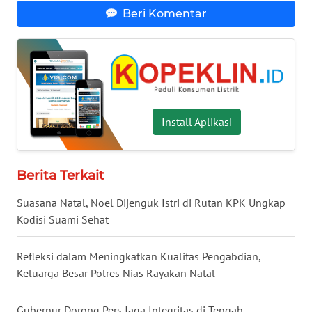
WN
Beri Komentar
NUSANTARA
WN
JOGJA
WN
Install Aplikasi
JATIM
WN
Berita Terkait
BALI
Suasana Natal, Noel Dijenguk Istri di Rutan KPK Ungkap
WN
Kodisi Suami Sehat
KALBAR
Refleksi dalam Meningkatkan Kualitas Pengabdian,
WN
Keluarga Besar Polres Nias Rayakan Natal
KALTENG
Gubernur Dorong Pers Jaga Integritas di Tengah