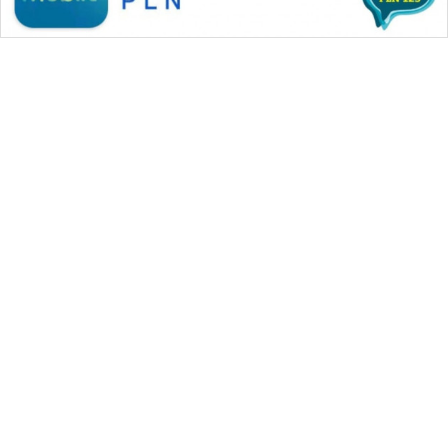
WAHANA MEDIA GROUP
|
|
|
WAHANA NEWS co
WAHANA TANI
WAHANA ADVOKAT
|
|
WAHANA INFRASTRUKTUR
WAHANA KONSUMEN
|
|
|
WAHANA LISTRIK
WAHANA TRAVEL
WAHANA TV
|
|
|
WAHANANEWS id
WAHANANEWS CO ID
WAHANANEWS NET
|
|
|
WAHANA SPORT ID
Wahana UMKM
Wahana Seleb
|
|
|
Wahana Persona
Wahana Otomotif
Wahana Health