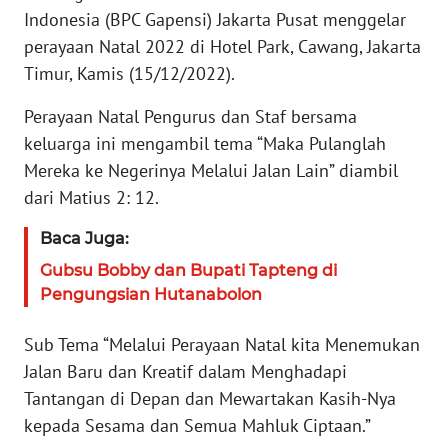
Indonesia (BPC Gapensi) Jakarta Pusat menggelar
KARIR
perayaan Natal 2022 di Hotel Park, Cawang, Jakarta
Timur, Kamis (15/12/2022).
DISCLAIMER
Perayaan Natal Pengurus dan Staf bersama
Wahana
keluarga ini mengambil tema “Maka Pulanglah
News
Mereka ke Negerinya Melalui Jalan Lain” diambil
Regional
dari Matius 2: 12.
WN
Baca Juga:
SUMUT
Gubsu Bobby dan Bupati Tapteng di
Pengungsian Hutanabolon
WN
JAKARTA
Sub Tema “Melalui Perayaan Natal kita Menemukan
Jalan Baru dan Kreatif dalam Menghadapi
WN
Tantangan di Depan dan Mewartakan Kasih-Nya
JABAR
kepada Sesama dan Semua Mahluk Ciptaan.”