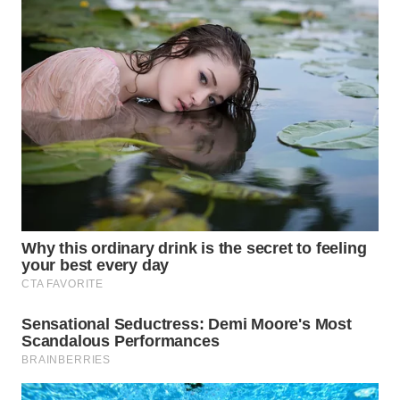
Wahana
Media
Group
WAHANA
NEWS
WAHANA
TANI
WAHANA
ADVOKAT
WAHANA
INFRASTRUKTUR
WAHANA
KONSUMEN