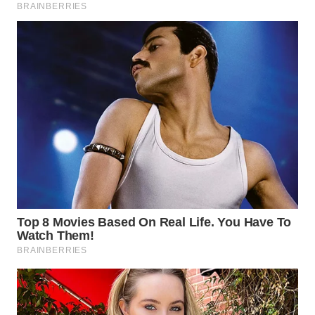
WN
TAPANULI
SELATAN
WN
TANJUNG
LESUNG
WN
KARO
WN
SIMALUNGUN
WN
LABUHANBATU
WN