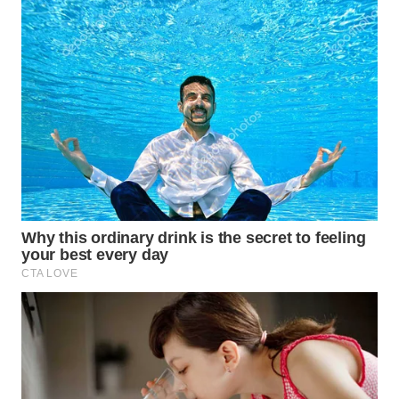
WAHANA
LISTRIK
WAHANA
TRAVEL
WAHANA
TV
WAHANANEWS
ID
WAHANANEWS
CO ID
WAHANANEWS
NET