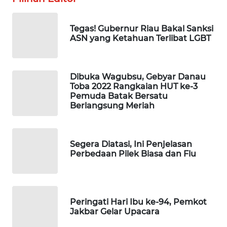
WAHANA
DESA
WISATA
Tegas! Gubernur Riau Bakal Sanksi
ASN yang Ketahuan Terlibat LGBT
LAPAK
WAHANA
Dibuka Wagubsu, Gebyar Danau
Toba 2022 Rangkaian HUT ke-3
Wahana
Pemuda Batak Bersatu
Network
Berlangsung Meriah
KONSUMEN
LISTRIK
Segera Diatasi, Ini Penjelasan
Perbedaan Pilek Biasa dan Flu
MASYARAKAT
KELISTRIKAN
WALINKI
Peringati Hari Ibu ke-94, Pemkot
Jakbar Gelar Upacara
ID