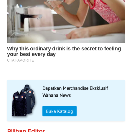
WAHANA
SPORT
WAHANA
UMKM
WAHANA
SELEB
WAHANA
PERSONA
Dapatkan Merchandise Eksklusif
WAHANA
Wahana News
OTOMOTIF
Buka Katalog
WAHANA
HEALTH
Pilihan Editor