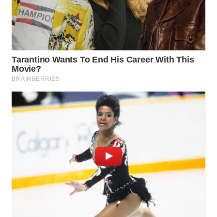
WN
BOGOR
WN
DEPOK
WN
TAPANULI
UTARA
WN
SAMOSIR
WN
PADANG
LAWAS
WN