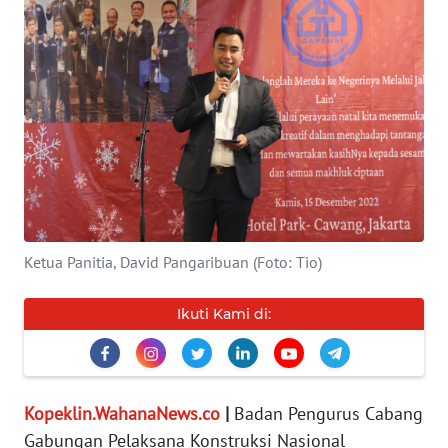
INDEKS
BERITA
KONTAK
KAMI
INFO
IKLAN
Ketua Panitia, David Pangaribuan (Foto: Tio)
TENTANG
KAMI
Ikuti Kami di:
PEDOMAN
MEDIA
SIBER
Kopeklin.WahanaNews.co
|
Badan Pengurus Cabang
REDAKSI
Gabungan Pelaksana Konstruksi Nasional