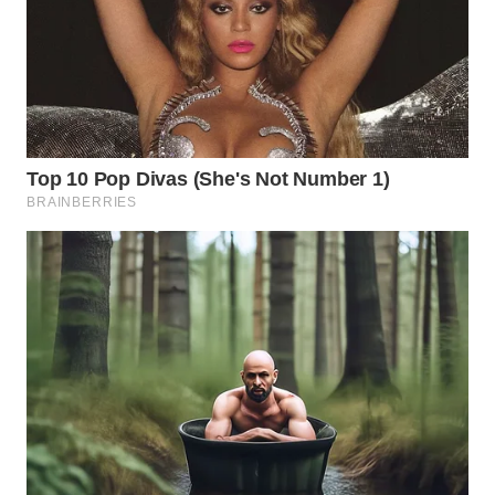
WN
PRIANGAN
TIMUR
WN
SEMARANG
WN
SOLO
WN
BOROBUDUR
WN
MADURA
WN
SURABAYA