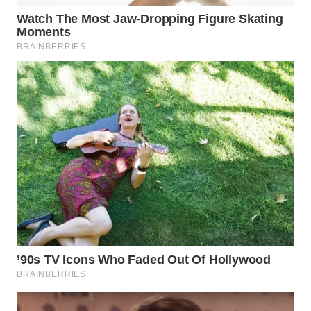
SUMEDANG
WN
CIANJUR
WN
KEPULAUAN
SERIBU
WN
TANGERANG
WN
BINJAI
WN
CIREBON