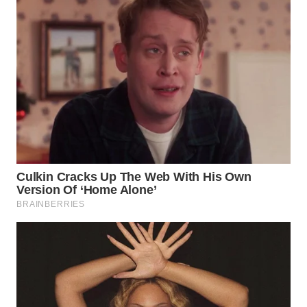
WN
INDRAMAYU
WN
KUNINGAN
WN
MAJALENGKA
WN
SUBANG
WN
SUKABUMI
WN
PURWAKARTA