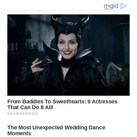
WN
MALUKU
WN
MALUT
WN
DAIRI
WN
DANAU
TOBA
WN
NIAS
WN
LANGKAT