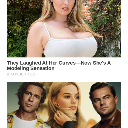
TAPANULI
TENGAH
WN DELI
SERDANG
WN
TEBING
TINGGI
WN
PAKPAK
WN
KARAWANG
WN
BEKASI