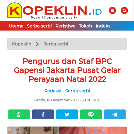
Utama
Serba-serbi
Peristiwa
Tokoh
Indeks
WAHANA
Tutup
TV
Kopeklin
Serba-serbi
UTAMA
Pengurus dan Staf BPC
Gapensi Jakarta Pusat Gelar
SERBA-
Perayaan Natal 2022
SERBI
Redaksi - Serba-serbi
PERISTIWA
Kamis, 15 Desember 2022 - 21:00 WIB
TOKOH
Informasi