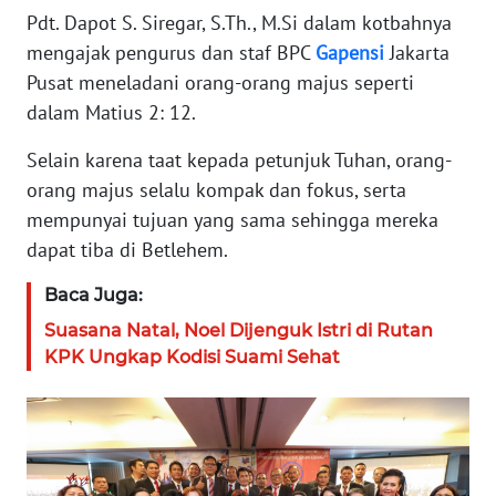
WN
Pdt. Dapot S. Siregar, S.Th., M.Si dalam kotbahnya
BANTEN
mengajak pengurus dan staf BPC
Gapensi
Jakarta
Pusat meneladani orang-orang majus seperti
WN
dalam Matius 2: 12.
NTT
Selain karena taat kepada petunjuk Tuhan, orang-
WN
orang majus selalu kompak dan fokus, serta
KEPRI
mempunyai tujuan yang sama sehingga mereka
dapat tiba di Betlehem.
WN
PAPUA
Baca Juga:
Suasana Natal, Noel Dijenguk Istri di Rutan
WN
KPK Ungkap Kodisi Suami Sehat
PAPUA
BARAT
WN
RIAU