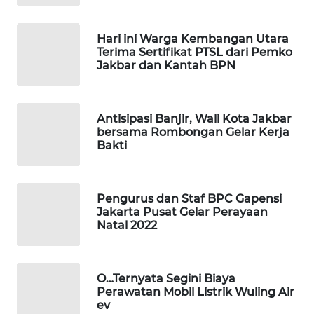
MAWAKA
ID
Hari ini Warga Kembangan Utara
Terima Sertifikat PTSL dari Pemko
Jakbar dan Kantah BPN
MARTABAT
NET
Antisipasi Banjir, Wali Kota Jakbar
PLN
bersama Rombongan Gelar Kerja
WATCH
Bakti
MKLI
Pengurus dan Staf BPC Gapensi
LPKKI
Jakarta Pusat Gelar Perayaan
Natal 2022
LKKI
O…Ternyata Segini Biaya
KOPEKLIN
Perawatan Mobil Listrik Wuling Air
ev