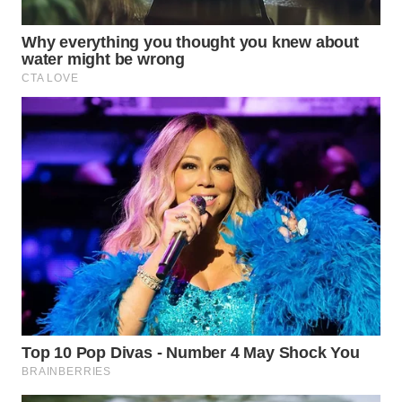
WN
NATUNA
WN
BINTAN
WN
MANDALIKA
WN
LIKUPANG
WN
LABUANBAJO
WN
BORNEO