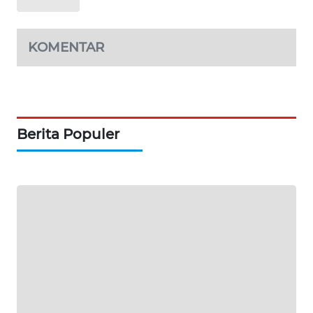
PORTAL
KONSUMEN
KOMENTAR
FORWAMKI
ALPERKLINAS
Berita Populer
FORJASIDA
TAMBANG
NEWS
SITUNGIR
NEWS
SIDIKALANG
NEWS