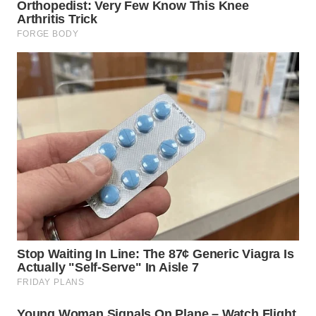
TAPANULI
TENGAH
WN DELI
SERDANG
WN
TEBING
TINGGI
WN
PAKPAK
WN
KARAWANG
WN
BEKASI