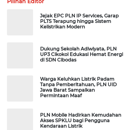
Pilihan Editor
WAHANA
LISTRIK
Jejak EPC PLN IP Services, Garap
PLTS Terapung hingga Sistem
Kelistrikan Modern
WAHANA
TRAVEL
WAHANA
Dukung Sekolah Adiwiyata, PLN
UP3 Cikokol Edukasi Hemat Energi
TV
di SDN Cibodas
WAHANANEWS
ID
Warga Keluhkan Listrik Padam
Tanpa Pemberitahuan, PLN UID
Jawa Barat Sampaikan
WAHANANEWS
Permintaan Maaf
CO ID
WAHANANEWS
PLN Mobile Hadirkan Kemudahan
NET
Akses SPKLU bagi Pengguna
Kendaraan Listrik