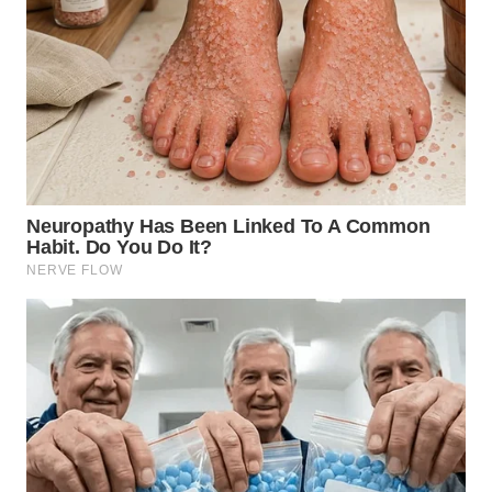
WN
MALUKU
WN
MALUT
WN
DAIRI
WN
DANAU
TOBA
WN
NIAS
WN
LANGKAT