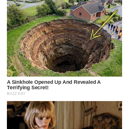
WN
PRIANGAN
TIMUR
WN
SEMARANG
WN
SOLO
WN
BOROBUDUR
WN
MADURA
WN
SURABAYA