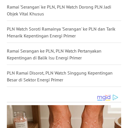
WN
Ramai 'Serangan' ke PLN, PLN Watch Dorong PLN Jadi
KALTARA
Objek Vital Khusus
WN
PLN Watch Soroti Ramainya 'Serangan' ke PLN dan Tarik
KALSEL
Menarik Kepentingan Energi Primer
WN
Ramai Serangan ke PLN, PLN Watch Pertanyakan
KALTIM
Kepentingan di Balik Isu Energi Primer
WN
PLN Ramai Disorot, PLN Watch Singgung Kepentingan
SULSEL
Besar di Sektor Energi Primer
WN
GORONTALO
WN
SULUT