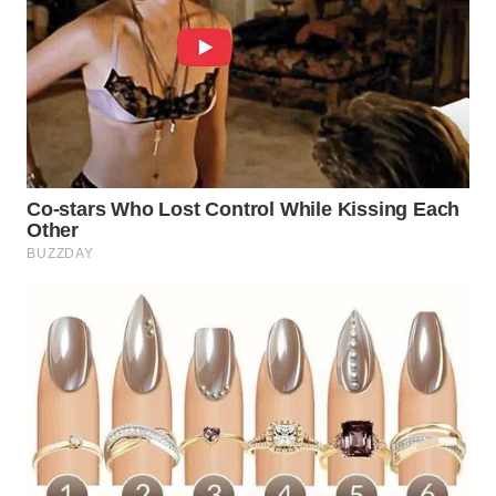
WN
NATUNA
WN
BINTAN
WN
MANDALIKA
WN
LIKUPANG
WN
LABUANBAJO
WN
BORNEO