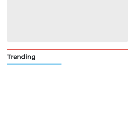
MAWAKA
ID
MARTABAT
NET
PLN
Trending
WATCH
MKLI
LPKKI
LKKI
KOPEKLIN