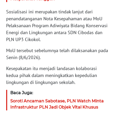
WN
BANTEN
Sosialisasi ini merupakan tindak lanjut dari
penandatanganan Nota Kesepahaman atau MoU
WN
Pelaksanaan Program Adiwiyata Bidang Konservasi
NTT
Energi dan Lingkungan antara SDN Cibodas dan
PLN UP3 Cikokol.
WN
KEPRI
MoU tersebut sebelumnya telah dilaksanakan pada
Senin (8/6/2026).
WN
PAPUA
Kesepakatan itu menjadi landasan kolaborasi
kedua pihak dalam meningkatkan kepedulian
WN
lingkungan di lingkungan sekolah.
PAPUA
BARAT
Baca Juga:
Soroti Ancaman Sabotase, PLN Watch Minta
WN
Infrastruktur PLN Jadi Objek Vital Khusus
RIAU