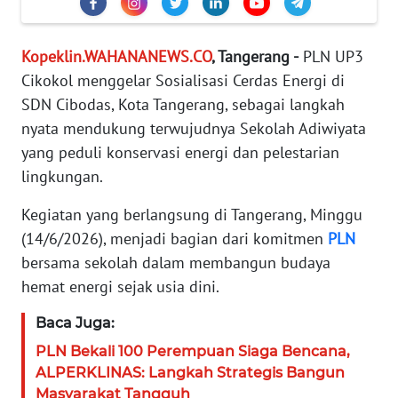
KARIR
Kopeklin.WAHANANEWS.CO
, Tangerang -
PLN UP3
Cikokol menggelar Sosialisasi Cerdas Energi di
DISCLAIMER
SDN Cibodas, Kota Tangerang, sebagai langkah
Wahana
nyata mendukung terwujudnya Sekolah Adiwiyata
News
yang peduli konservasi energi dan pelestarian
Regional
lingkungan.
WN
Kegiatan yang berlangsung di Tangerang, Minggu
SUMUT
(14/6/2026), menjadi bagian dari komitmen
PLN
bersama sekolah dalam membangun budaya
WN
hemat energi sejak usia dini.
JAKARTA
Baca Juga:
WN
PLN Bekali 100 Perempuan Siaga Bencana,
JABAR
ALPERKLINAS: Langkah Strategis Bangun
Masyarakat Tangguh