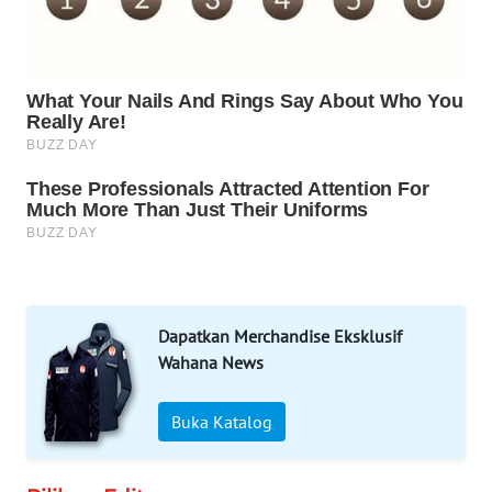
Wahana
Media
Group
WAHANA
NEWS
WAHANA
TANI
WAHANA
ADVOKAT
Dapatkan Merchandise Eksklusif
WAHANA
Wahana News
INFRASTRUKTUR
Buka Katalog
WAHANA
KONSUMEN