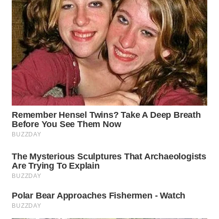
WN
INDRAMAYU
WN
KUNINGAN
WN
MAJALENGKA
WN
SUBANG
WN
SUKABUMI
WN
PURWAKARTA