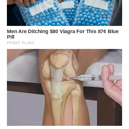
WN
TAPANULI
SELATAN
WN
TANJUNG
LESUNG
WN
KARO
WN
SIMALUNGUN
WN
LABUHANBATU
WN