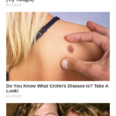
SUMEDANG
WN
CIANJUR
WN
KEPULAUAN
SERIBU
WN
TANGERANG
WN
BINJAI
WN
CIREBON