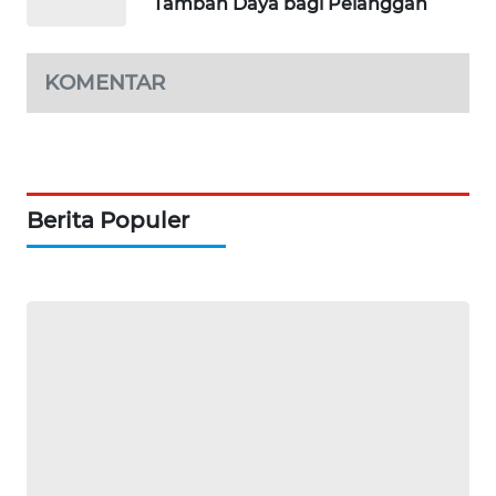
Tambah Daya bagi Pelanggan
WAHANA
DESA
WISATA
KOMENTAR
LAPAK
WAHANA
Wahana
Berita Populer
Network
KONSUMEN
LISTRIK
MASYARAKAT
KELISTRIKAN
WALINKI
ID