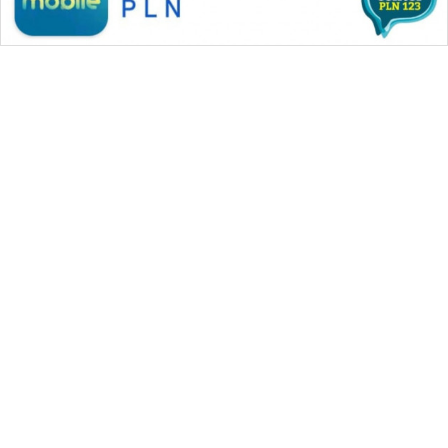
ASA
NEWS
WAHANA MEDIA GROUP
|
|
|
WAHANA NEWS co
WAHANA TANI
WAHANA ADVOKAT
|
|
WAHANA INFRASTRUKTUR
WAHANA KONSUMEN
|
|
|
WAHANA LISTRIK
WAHANA TRAVEL
WAHANA TV
|
|
|
WAHANANEWS id
WAHANANEWS CO ID
WAHANANEWS NET
|
|
|
WAHANA SPORT ID
Wahana UMKM
Wahana Seleb
|
|
|