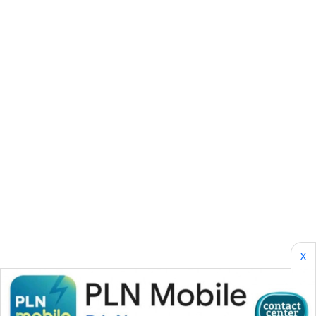
NEWS
BERKAT
NEWS
BERAMPU
NEWS
ANUGERAH
NEWS
AKHLAK
ID
X
PERAPKI
NEWS
SONYA