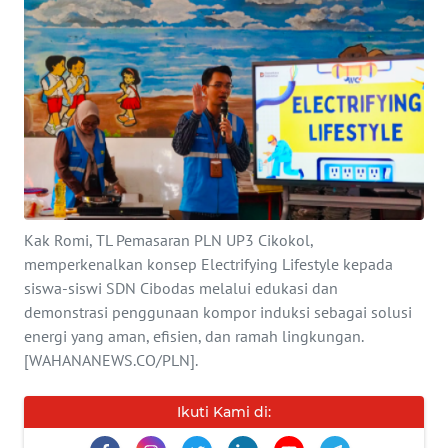
INDEKS
BERITA
KONTAK
KAMI
INFO
IKLAN
Kak Romi, TL Pemasaran PLN UP3 Cikokol,
memperkenalkan konsep Electrifying Lifestyle kepada
TENTANG
KAMI
siswa-siswi SDN Cibodas melalui edukasi dan
demonstrasi penggunaan kompor induksi sebagai solusi
energi yang aman, efisien, dan ramah lingkungan.
PEDOMAN
MEDIA
[WAHANANEWS.CO/PLN].
SIBER
Ikuti Kami di:
REDAKSI