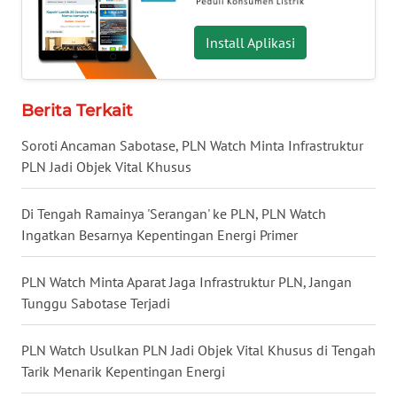
WN
NUSANTARA
Install Aplikasi
WN
JOGJA
Berita Terkait
Soroti Ancaman Sabotase, PLN Watch Minta Infrastruktur
WN
JATIM
PLN Jadi Objek Vital Khusus
WN
Di Tengah Ramainya 'Serangan' ke PLN, PLN Watch
BALI
Ingatkan Besarnya Kepentingan Energi Primer
WN
PLN Watch Minta Aparat Jaga Infrastruktur PLN, Jangan
KALBAR
Tunggu Sabotase Terjadi
WN
PLN Watch Usulkan PLN Jadi Objek Vital Khusus di Tengah
KALTENG
Tarik Menarik Kepentingan Energi