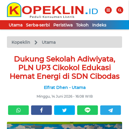
Utama
Serba-serbi
Peristiwa
Tokoh
Indeks
WAHANA
Tutup
TV
Kopeklin
Utama
UTAMA
Dukung Sekolah Adiwiyata,
PLN UP3 Cikokol Edukasi
SERBA-
Hemat Energi di SDN Cibodas
SERBI
Elfrat Dhen - Utama
PERISTIWA
Minggu, 14 Juni 2026 - 16:08 WIB
TOKOH
Informasi