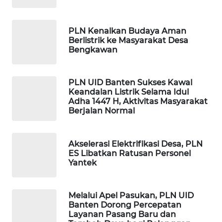
WAHANA
SPORT
PLN Kenalkan Budaya Aman
Berlistrik ke Masyarakat Desa
WAHANA
Bengkawan
UMKM
WAHANA
PLN UID Banten Sukses Kawal
SELEB
Keandalan Listrik Selama Idul
Adha 1447 H, Aktivitas Masyarakat
Berjalan Normal
WAHANA
PERSONA
Akselerasi Elektrifikasi Desa, PLN
ES Libatkan Ratusan Personel
WAHANA
Yantek
OTOMOTIF
WAHANA
Melalui Apel Pasukan, PLN UID
HEALTH
Banten Dorong Percepatan
Layanan Pasang Baru dan