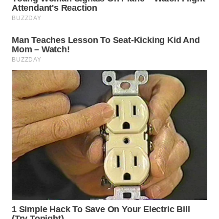
WN
BOGOR
WN
DEPOK
WN
TAPANULI
UTARA
WN
SAMOSIR
WN
PADANG
LAWAS
WN