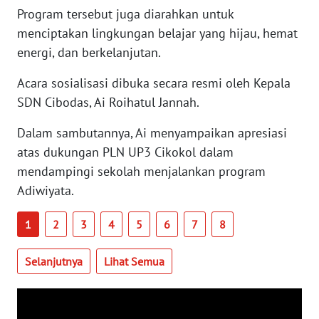
Program tersebut juga diarahkan untuk
WN
menciptakan lingkungan belajar yang hijau, hemat
SERAMBI
energi, dan berkelanjutan.
WN
Acara sosialisasi dibuka secara resmi oleh Kepala
JAMBI
SDN Cibodas, Ai Roihatul Jannah.
WN
Dalam sambutannya, Ai menyampaikan apresiasi
SULTRA
atas dukungan PLN UP3 Cikokol dalam
mendampingi sekolah menjalankan program
WN
Adiwiyata.
NTB
1
2
3
4
5
6
7
8
WN
SULTENG
Selanjutnya
Lihat Semua
WN
SULBAR