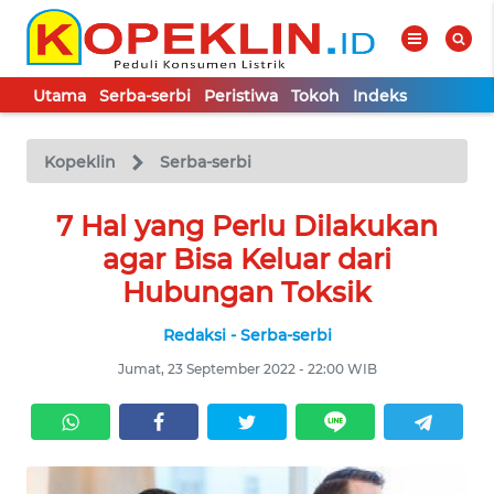
Utama
Serba-serbi
Peristiwa
Tokoh
Indeks
WAHANA
Tutup
TV
Kopeklin
Serba-serbi
UTAMA
7 Hal yang Perlu Dilakukan
agar Bisa Keluar dari
SERBA-
Hubungan Toksik
SERBI
Redaksi - Serba-serbi
PERISTIWA
Jumat, 23 September 2022 - 22:00 WIB
TOKOH
Informasi