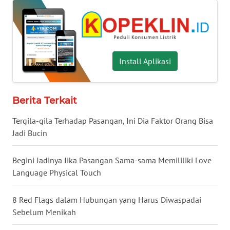
WN
BABEL
WN
SUMBAR
Install Aplikasi
WN
SUMSEL
Berita Terkait
Tergila-gila Terhadap Pasangan, Ini Dia Faktor Orang Bisa
WN
Jadi Bucin
BENGKULU
Begini Jadinya Jika Pasangan Sama-sama Memililiki Love
WN
Language Physical Touch
LAMPUNG
8 Red Flags dalam Hubungan yang Harus Diwaspadai
WN
JATENG
Sebelum Menikah