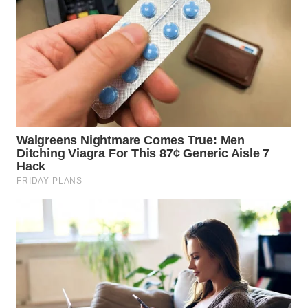
WN
KALTARA
WN
KALSEL
WN
KALTIM
WN
SULSEL
WN
GORONTALO
WN
SULUT