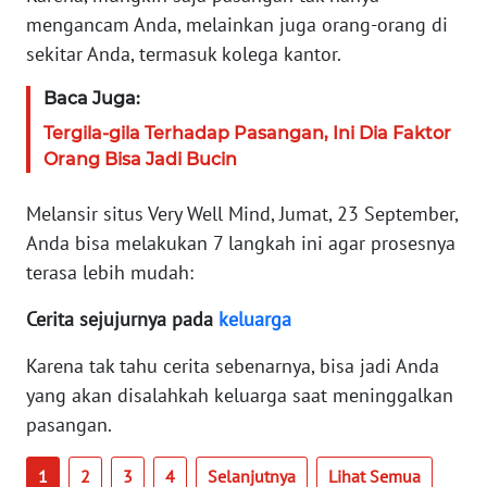
WN
mengancam Anda, melainkan juga orang-orang di
BANTEN
sekitar Anda, termasuk kolega kantor.
WN
Baca Juga:
NTT
Tergila-gila Terhadap Pasangan, Ini Dia Faktor
Orang Bisa Jadi Bucin
WN
KEPRI
Melansir situs Very Well Mind, Jumat, 23 September,
Anda bisa melakukan 7 langkah ini agar prosesnya
WN
terasa lebih mudah:
PAPUA
Cerita sejujurnya pada
keluarga
WN
PAPUA
Karena tak tahu cerita sebenarnya, bisa jadi Anda
BARAT
yang akan disalahkah keluarga saat meninggalkan
pasangan.
WN
RIAU
1
2
3
4
Selanjutnya
Lihat Semua