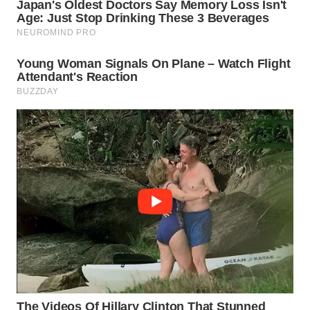
WN
TAPANULI
SELATAN
WN
TANJUNG
LESUNG
WN
KARO
WN
SIMALUNGUN
WN
LABUHANBATU
WN