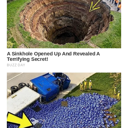
WN
PRIANGAN
TIMUR
WN
SEMARANG
WN
SOLO
WN
BOROBUDUR
WN
MADURA
WN
SURABAYA