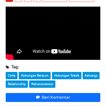
WN
SERAMBI
WN
JAMBI
WN
SULTRA
WN
NTB
Tag:
Cinta
Hubungan Beracun
Hubungan Toksik
Keluarga
WN
SULTENG
Relationship
Wahananewsco
WN
Beri Komentar
SULBAR