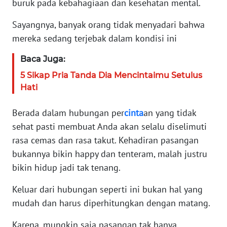
buruk pada kebahagiaan dan kesehatan mental.
KARIR
Sayangnya, banyak orang tidak menyadari bahwa
mereka sedang terjebak dalam kondisi ini
DISCLAIMER
Baca Juga:
Wahana
5 Sikap Pria Tanda Dia Mencintaimu Setulus
News
Hati
Regional
Berada dalam hubungan per
cinta
an yang tidak
WN
sehat pasti membuat Anda akan selalu diselimuti
SUMUT
rasa cemas dan rasa takut. Kehadiran pasangan
bukannya bikin happy dan tenteram, malah justru
WN
JAKARTA
bikin hidup jadi tak tenang.
Keluar dari hubungan seperti ini bukan hal yang
WN
mudah dan harus diperhitungkan dengan matang.
JABAR
Karena, mungkin saja pasangan tak hanya