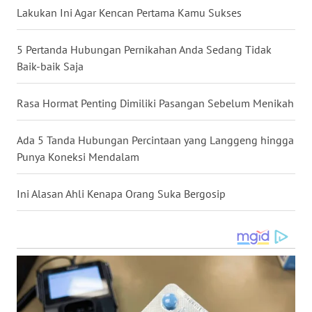
WN
Lakukan Ini Agar Kencan Pertama Kamu Sukses
NUSANTARA
5 Pertanda Hubungan Pernikahan Anda Sedang Tidak
WN
Baik-baik Saja
JOGJA
Rasa Hormat Penting Dimiliki Pasangan Sebelum Menikah
WN
JATIM
Ada 5 Tanda Hubungan Percintaan yang Langgeng hingga
Punya Koneksi Mendalam
WN
BALI
Ini Alasan Ahli Kenapa Orang Suka Bergosip
WN
KALBAR
WN
KALTENG