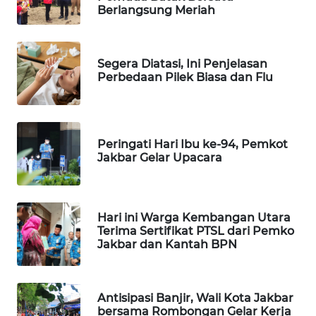
Berlangsung Meriah
WAHANA
LISTRIK
Segera Diatasi, Ini Penjelasan
WAHANA
Perbedaan Pilek Biasa dan Flu
TRAVEL
WAHANA
TV
Peringati Hari Ibu ke-94, Pemkot
Jakbar Gelar Upacara
WAHANANEWS
ID
Hari ini Warga Kembangan Utara
WAHANANEWS
Terima Sertifikat PTSL dari Pemko
CO ID
Jakbar dan Kantah BPN
WAHANANEWS
NET
Antisipasi Banjir, Wali Kota Jakbar
bersama Rombongan Gelar Kerja