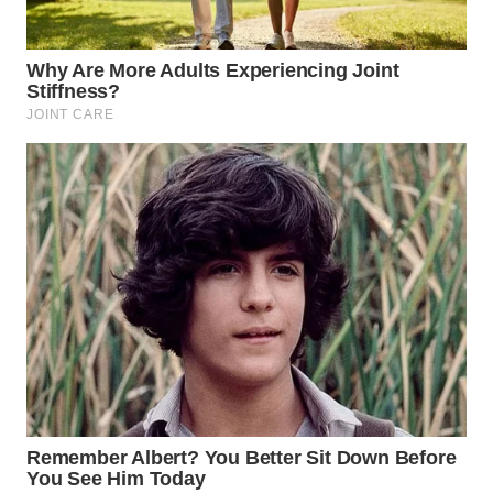
WN
BOGOR
WN
DEPOK
WN
TAPANULI
UTARA
WN
SAMOSIR
WN
PADANG
LAWAS
WN