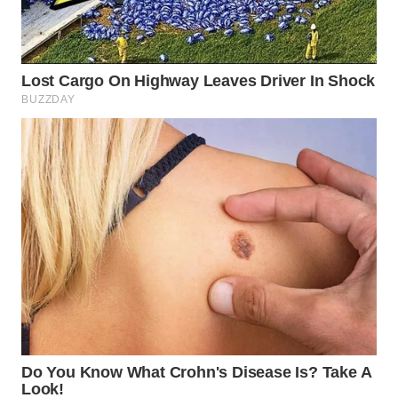
WN
NATUNA
WN
BINTAN
WN
MANDALIKA
WN
LIKUPANG
WN
LABUANBAJO
WN
BORNEO