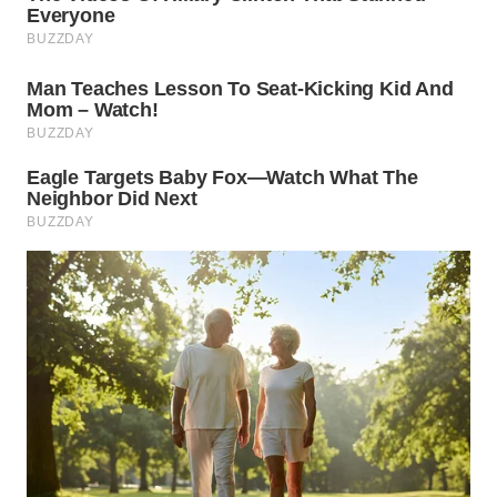
TAPANULI
TENGAH
WN DELI
SERDANG
WN
TEBING
TINGGI
WN
PAKPAK
WN
KARAWANG
WN
BEKASI