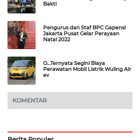
Bakti
WAHANA
SPORT
Pengurus dan Staf BPC Gapensi
WAHANA
Jakarta Pusat Gelar Perayaan
UMKM
Natal 2022
WAHANA
SELEB
O…Ternyata Segini Biaya
Perawatan Mobil Listrik Wuling Air
WAHANA
ev
PERSONA
WAHANA
KOMENTAR
OTOMOTIF
WAHANA
HEALTH
Berita Populer