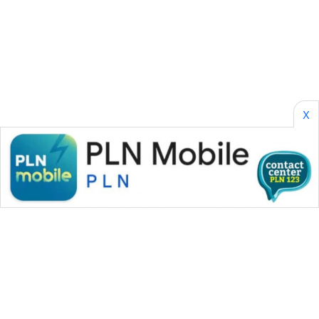
NEWS
BERKAT
NEWS
BERAMPU
X
NEWS
ANUGERAH
NEWS
AKHLAK
ID
PERAPKI
NEWS
SONYA