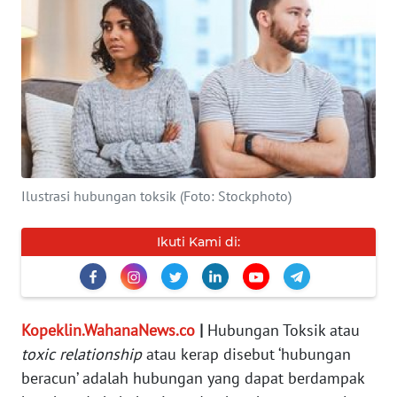
INDEKS
BERITA
KONTAK
KAMI
INFO
IKLAN
Ilustrasi hubungan toksik (Foto: Stockphoto)
TENTANG
Ikuti Kami di:
KAMI
PEDOMAN
MEDIA
Kopeklin.WahanaNews.co
|
Hubungan Toksik atau
SIBER
toxic relationship
atau kerap disebut ‘hubungan
beracun’ adalah hubungan yang dapat berdampak
REDAKSI