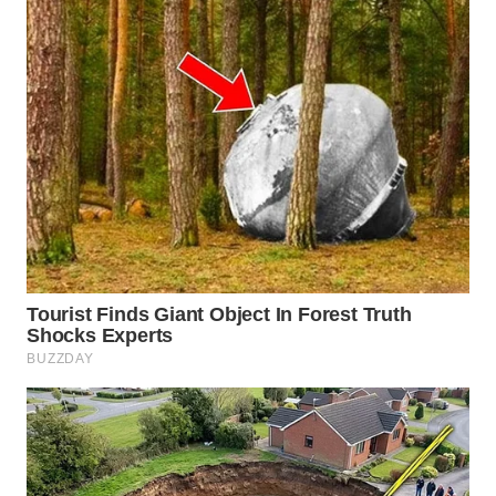
WN
INDRAMAYU
WN
KUNINGAN
WN
MAJALENGKA
WN
SUBANG
WN
SUKABUMI
WN
PURWAKARTA