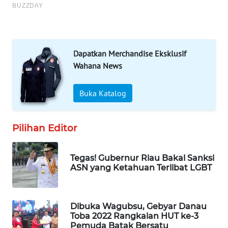
Wahana
Media
Group
WAHANA
Dapatkan Merchandise Eksklusif
NEWS
Wahana News
WAHANA
Buka Katalog
TANI
WAHANA
Pilihan Editor
ADVOKAT
Tegas! Gubernur Riau Bakal Sanksi
WAHANA
ASN yang Ketahuan Terlibat LGBT
INFRASTRUKTUR
WAHANA
Dibuka Wagubsu, Gebyar Danau
KONSUMEN
Toba 2022 Rangkaian HUT ke-3
Pemuda Batak Bersatu