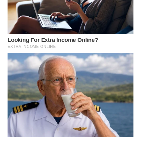
WN
MALUKU
WN
MALUT
WN
DAIRI
WN
DANAU
TOBA
WN
NIAS
WN
LANGKAT