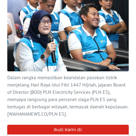
INDEKS
BERITA
KONTAK
KAMI
INFO
IKLAN
Dalam rangka memastikan keandalan pasokan listrik
TENTANG
menjelang Hari Raya Idul Fitri 1447 Hijriah, jajaran Board
KAMI
of Director (BOD) PLN Electricity Services (PLN ES),
menyapa langsung para personel siaga PLN ES yang
PEDOMAN
bertugas di berbagai wilayah, termasuk daerah kepulauan.
MEDIA
[WAHANANEWS.CO/PLN ES].
SIBER
Ikuti Kami di:
REDAKSI