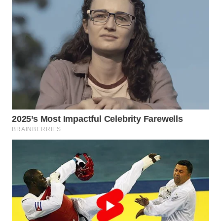
WAHANA
DESA
WISATA
LAPAK
WAHANA
Wahana
Network
KONSUMEN
LISTRIK
MASYARAKAT
KELISTRIKAN
WALINKI
ID