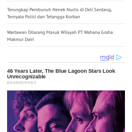
SUMEDANG
Terungkap Pembunuh Nenek Nurlis di Deli Serdang,
Ternyata Polisi dan Tetangga Korban
WN
CIANJUR
Wartawan Dilarang Masuk Wilayah PT Wahana Graha
Makmur Dairi
WN
KEPULAUAN
SERIBU
WN
TANGERANG
WN
BINJAI
WN
CIREBON