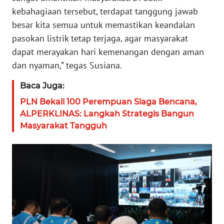
kebahagiaan tersebut, terdapat tanggung jawab
WN
SERAMBI
besar kita semua untuk memastikan keandalan
pasokan listrik tetap terjaga, agar masyarakat
WN
dapat merayakan hari kemenangan dengan aman
JAMBI
dan nyaman,” tegas Susiana.
WN
Baca Juga:
SULTRA
PLN Bekali 100 Perempuan Siaga Bencana,
ALPERKLINAS: Langkah Strategis Bangun
WN
Masyarakat Tangguh
NTB
WN
SULTENG
WN
SULBAR