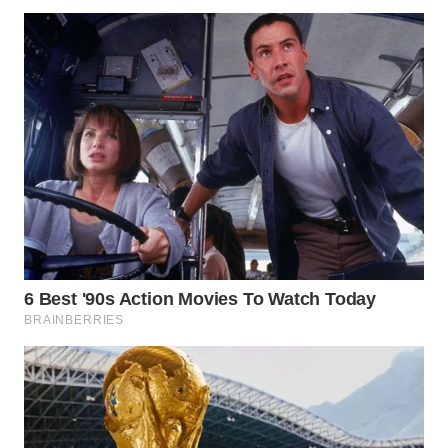
WN
NATUNA
WN
BINTAN
WN
MANDALIKA
WN
LIKUPANG
WN
LABUANBAJO
WN
BORNEO