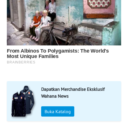
KARING
NEWS
JURNAL
MARITIM
HUMBANG
NEWS
GARONGGANG
NEWS
FISUELRI
Dapatkan Merchandise Eksklusif
ID
Wahana News
ENERGI
Buka Katalog
NEWS
CILEUNGSI