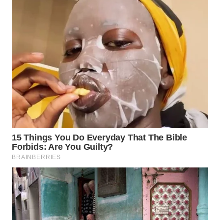
SIBARAGAS
NEWS
METRO
SIANTAR
NEWS
METRO
MEDAN
NEWS
METRO
JAKARTA
NEWS
KRT
NEWS