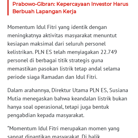
WN
Prabowo-Gibran: Kepercayaan Investor Harus
BANTEN
Berbuah Lapangan Kerja
WN
Momentum Idul Fitri yang identik dengan
NTT
meningkatnya aktivitas masyarakat menuntut
kesiapan maksimal dari seluruh personel
WN
kelistrikan. PLN ES telah menyiagakan 22.749
KEPRI
personel di berbagai titik strategis guna
memastikan pasokan listrik tetap andal selama
WN
periode siaga Ramadan dan Idul Fitri.
PAPUA
Dalam arahannya, Direktur Utama PLN ES, Susiana
WN
Mutia menegaskan bahwa keandalan listrik bukan
PAPUA
BARAT
hanya soal operasional, tetapi juga bentuk
pengabdian kepada masyarakat.
WN
“Momentum Idul Fitri merupakan momen yang
RIAU
sangat dinantikan masyarakat. Di balik