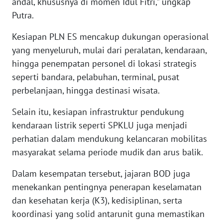
andal, khususnya di momen Idul Fitri,” ungkap
WN
MALUKU
Putra.
Kesiapan PLN ES mencakup dukungan operasional
WN
yang menyeluruh, mulai dari peralatan, kendaraan,
MALUT
hingga penempatan personel di lokasi strategis
seperti bandara, pelabuhan, terminal, pusat
WN
DAIRI
perbelanjaan, hingga destinasi wisata.
Selain itu, kesiapan infrastruktur pendukung
WN
kendaraan listrik seperti SPKLU juga menjadi
DANAU
TOBA
perhatian dalam mendukung kelancaran mobilitas
masyarakat selama periode mudik dan arus balik.
WN
NIAS
Dalam kesempatan tersebut, jajaran BOD juga
menekankan pentingnya penerapan keselamatan
WN
dan kesehatan kerja (K3), kedisiplinan, serta
LANGKAT
koordinasi yang solid antarunit guna memastikan