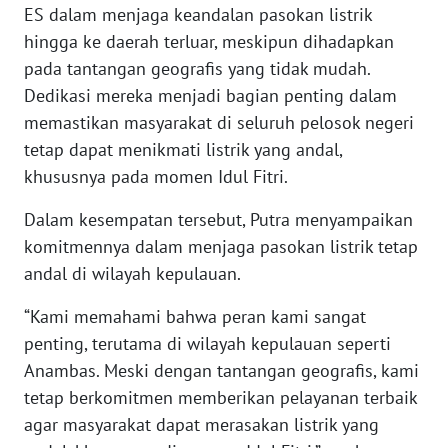
WN
ES dalam menjaga keandalan pasokan listrik
KALTARA
hingga ke daerah terluar, meskipun dihadapkan
pada tantangan geografis yang tidak mudah.
WN
Dedikasi mereka menjadi bagian penting dalam
KALSEL
memastikan masyarakat di seluruh pelosok negeri
tetap dapat menikmati listrik yang andal,
WN
khususnya pada momen Idul Fitri.
KALTIM
Dalam kesempatan tersebut, Putra menyampaikan
WN
komitmennya dalam menjaga pasokan listrik tetap
SULSEL
andal di wilayah kepulauan.
WN
“Kami memahami bahwa peran kami sangat
GORONTALO
penting, terutama di wilayah kepulauan seperti
Anambas. Meski dengan tantangan geografis, kami
WN
tetap berkomitmen memberikan pelayanan terbaik
SULUT
agar masyarakat dapat merasakan listrik yang