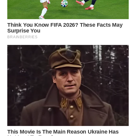
WAHANA
LISTRIK
WAHANA
TRAVEL
WAHANA
TV
WAHANANEWS
ID
WAHANANEWS
CO ID
WAHANANEWS
NET