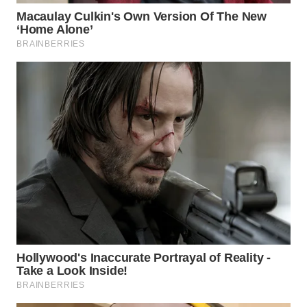
PORTAL
KONSUMEN
FORWAMKI
ALPERKLINAS
FORJASIDA
TAMBANG
NEWS
SITUNGIR
NEWS
SIDIKALANG
NEWS