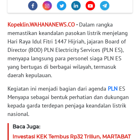
KARIR
Kopeklin.WAHANANEWS.CO
-
Dalam rangka
DISCLAIMER
memastikan keandalan pasokan listrik menjelang
Hari Raya Idul Fitri 1447 Hijriah, jajaran Board of
Wahana
Director (BOD) PLN Electricity Services (PLN ES),
News
Regional
menyapa langsung para personel siaga PLN ES
yang bertugas di berbagai wilayah, termasuk
WN
daerah kepulauan.
SUMUT
Kegiatan ini menjadi bagian dari agenda
PLN
ES
WN
Menyapa sebagai bentuk perhatian dan dukungan
JAKARTA
kepada garda terdepan penjaga keandalan listrik
nasional.
WN
JABAR
Baca Juga:
Investasi KEK Tembus Rp32 Triliun, MARTABAT