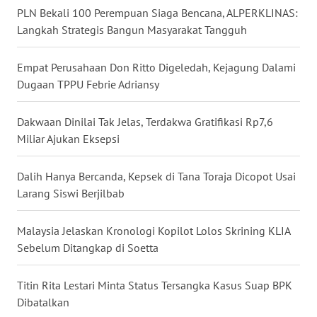
PLN Bekali 100 Perempuan Siaga Bencana, ALPERKLINAS:
WN
Langkah Strategis Bangun Masyarakat Tangguh
BOGOR
Empat Perusahaan Don Ritto Digeledah, Kejagung Dalami
WN
Dugaan TPPU Febrie Adriansy
DEPOK
Dakwaan Dinilai Tak Jelas, Terdakwa Gratifikasi Rp7,6
WN
TAPANULI
Miliar Ajukan Eksepsi
UTARA
Dalih Hanya Bercanda, Kepsek di Tana Toraja Dicopot Usai
WN
Larang Siswi Berjilbab
SAMOSIR
Malaysia Jelaskan Kronologi Kopilot Lolos Skrining KLIA
WN
Sebelum Ditangkap di Soetta
PADANG
LAWAS
Titin Rita Lestari Minta Status Tersangka Kasus Suap BPK
Dibatalkan
WN