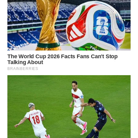
Wahana
Media
Group
WAHANA
NEWS
WAHANA
TANI
WAHANA
ADVOKAT
WAHANA
INFRASTRUKTUR
WAHANA
KONSUMEN