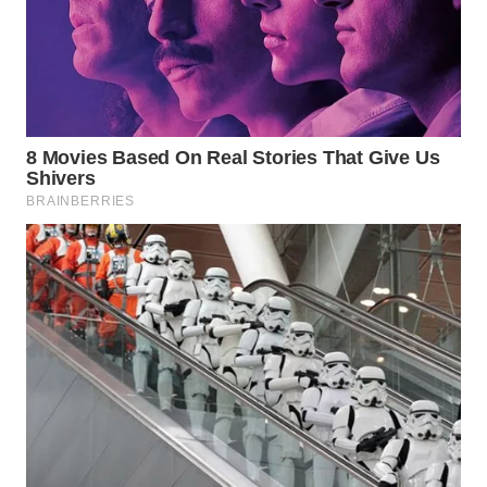
WN
INDRAMAYU
WN
KUNINGAN
WN
MAJALENGKA
WN
SUBANG
WN
SUKABUMI
WN
PURWAKARTA