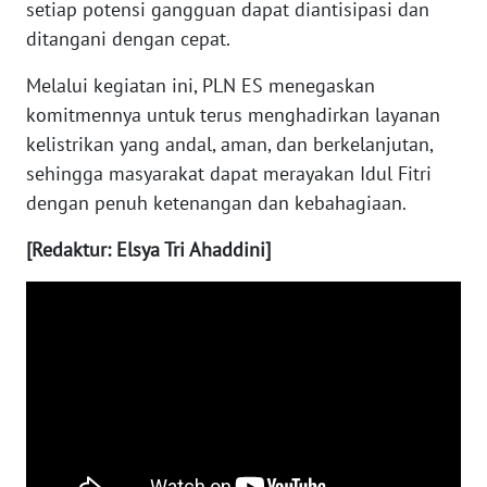
setiap potensi gangguan dapat diantisipasi dan
WN
ditangani dengan cepat.
TAPANULI
SELATAN
Melalui kegiatan ini, PLN ES menegaskan
komitmennya untuk terus menghadirkan layanan
WN
kelistrikan yang andal, aman, dan berkelanjutan,
TANJUNG
sehingga masyarakat dapat merayakan Idul Fitri
LESUNG
dengan penuh ketenangan dan kebahagiaan.
WN
[Redaktur: Elsya Tri Ahaddini]
KARO
WN
SIMALUNGUN
WN
LABUHANBATU
WN