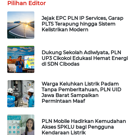
Pilihan Editor
NEWS
Jejak EPC PLN IP Services, Garap
BERKAT
PLTS Terapung hingga Sistem
NEWS
Kelistrikan Modern
BERAMPU
NEWS
Dukung Sekolah Adiwiyata, PLN
UP3 Cikokol Edukasi Hemat Energi
di SDN Cibodas
ANUGERAH
NEWS
Warga Keluhkan Listrik Padam
AKHLAK
Tanpa Pemberitahuan, PLN UID
ID
Jawa Barat Sampaikan
Permintaan Maaf
PERAPKI
NEWS
PLN Mobile Hadirkan Kemudahan
Akses SPKLU bagi Pengguna
Kendaraan Listrik
SONYA