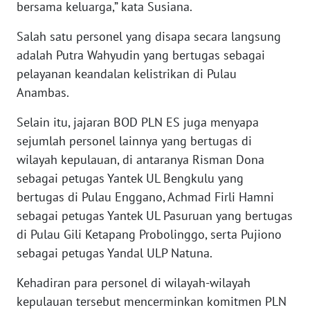
bersama keluarga,” kata Susiana.
WN
NUSANTARA
Salah satu personel yang disapa secara langsung
adalah Putra Wahyudin yang bertugas sebagai
WN
pelayanan keandalan kelistrikan di Pulau
JOGJA
Anambas.
WN
Selain itu, jajaran BOD PLN ES juga menyapa
JATIM
sejumlah personel lainnya yang bertugas di
wilayah kepulauan, di antaranya Risman Dona
WN
sebagai petugas Yantek UL Bengkulu yang
BALI
bertugas di Pulau Enggano, Achmad Firli Hamni
sebagai petugas Yantek UL Pasuruan yang bertugas
WN
KALBAR
di Pulau Gili Ketapang Probolinggo, serta Pujiono
sebagai petugas Yandal ULP Natuna.
WN
KALTENG
Kehadiran para personel di wilayah-wilayah
kepulauan tersebut mencerminkan komitmen PLN