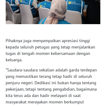
WN
BABEL
WN
SUMBAR
WN
Pihaknya juga menyampaikan apresiasi tinggi
SUMSEL
kepada seluruh petugas yang tetap menjalankan
tugas di tengah momen kebersamaan dengan
WN
keluarga.
BENGKULU
“Saudara-saudara sekalian adalah garda terdepan
WN
yang memastikan terang tetap hadir di seluruh
LAMPUNG
penjuru negeri. Dedikasi ini bukan hanya tentang
pekerjaan, tetapi tentang pengabdian, bagaimana
WN
kita terus ada dan hadir melayani di saat
JATENG
masyarakat merayakan momen berkumpul