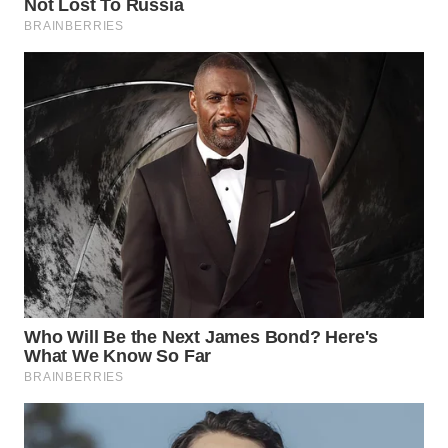
WAHANA
SPORT
WAHANA
UMKM
WAHANA
SELEB
WAHANA
PERSONA
WAHANA
OTOMOTIF
WAHANA
HEALTH