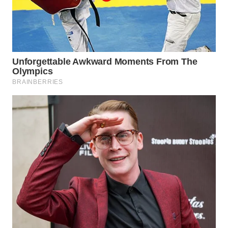
MAWAKA
ID
MARTABAT
NET
PLN
WATCH
MKLI
LPKKI
LKKI
KOPEKLIN