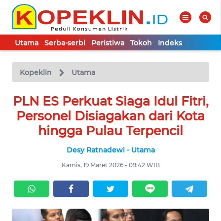
Utama
Serba-serbi
Peristiwa
Tokoh
Indeks
WAHANA
Tutup
TV
Kopeklin
Utama
PLN ES Perkuat Siaga Idul Fitri,
UTAMA
Personel Disiagakan dari Kota
SERBA-
hingga Pulau Terpencil
SERBI
Desy Ratnadewi - Utama
PERISTIWA
Kamis, 19 Maret 2026 - 09:42 WIB
TOKOH
Informasi