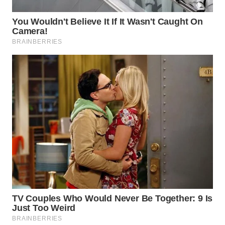
WN
PRIANGAN
TIMUR
WN
SEMARANG
WN
SOLO
WN
BOROBUDUR
WN
MADURA
WN
SURABAYA