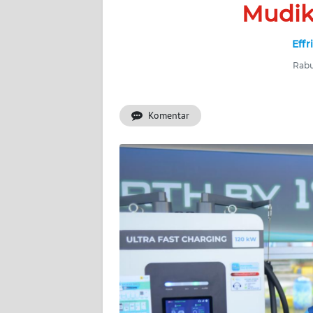
BERITA
Mudik
KONTAK
Effr
KAMI
Rabu
INFO
IKLAN
Komentar
TENTANG
KAMI
PEDOMAN
MEDIA
SIBER
REDAKSI
KARIR