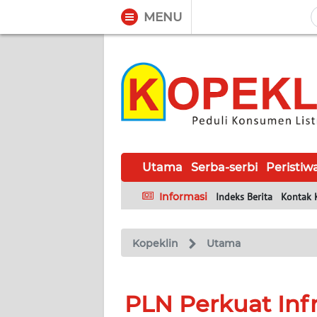
MENU
WAHANA
Tutup
TV
UTAMA
SERBA-
SERBI
Utama
Serba-serbi
Peristiw
Informasi
Indeks Berita
Kontak 
PERISTIWA
TOKOH
Kopeklin
Utama
Informasi
PLN Perkuat Infr
INDEKS