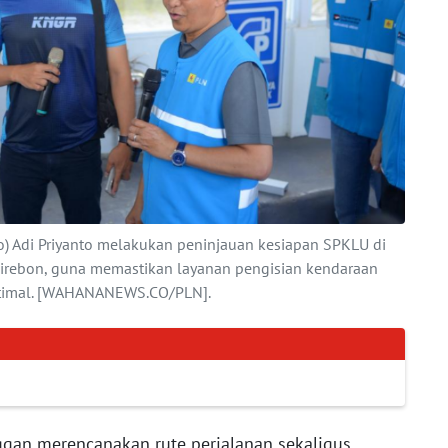
ro) Adi Priyanto melakukan peninjauan kesiapan SPKLU di
Cirebon, guna memastikan layanan pengisian kendaraan
 optimal. [WAHANANEWS.CO/PLN].
ggan merencanakan rute perjalanan sekaligus