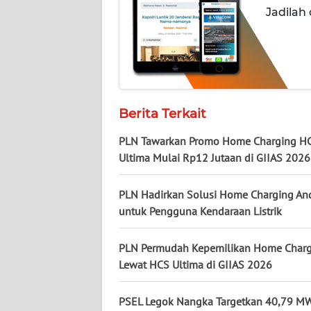
Jadilah
WN
KALSEL
WN
KALTIM
Berita Terkait
WN
SULSEL
PLN Tawarkan Promo Home Charging H
Ultima Mulai Rp12 Jutaan di GIIAS 2026
WN
GORONTALO
PLN Hadirkan Solusi Home Charging An
untuk Pengguna Kendaraan Listrik
WN
SULUT
PLN Permudah Kepemilikan Home Charg
Lewat HCS Ultima di GIIAS 2026
WN
MALUKU
PSEL Legok Nangka Targetkan 40,79 MW