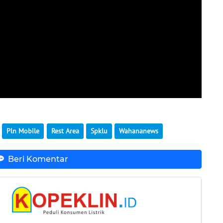
Pln Mobile
Rest Area
Spklu
Wahananews
Beri Komentar