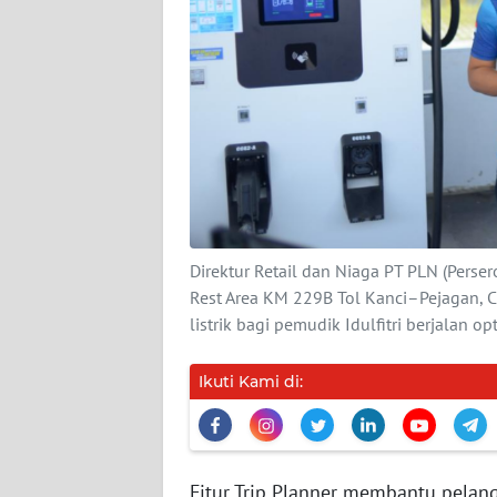
DISCLAIMER
Wahana
News
Regional
WN
SUMUT
Direktur Retail dan Niaga PT PLN (Perse
WN
Rest Area KM 229B Tol Kanci–Pejagan, 
JAKARTA
listrik bagi pemudik Idulfitri berjalan
WN
Ikuti Kami di:
JABAR
WN
BANTEN
Fitur Trip Planner membantu pelan