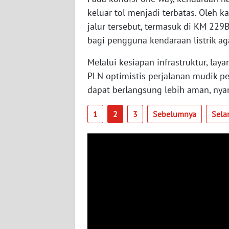
keluar tol menjadi terbatas. Oleh k
WN
jalur tersebut, termasuk di KM 229B
SUMBAR
bagi pengguna kendaraan listrik ag
WN
Melalui kesiapan infrastruktur, lay
SUMSEL
PLN optimistis perjalanan mudik pen
dapat berlangsung lebih aman, nyam
WN
BENGKULU
1
2
3
Sebelumnya
Sela
WN
LAMPUNG
WN
JATENG
WN
NUSANTARA