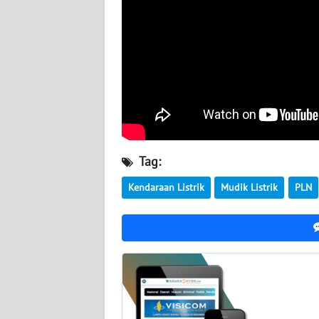
WN
JOGJA
WN
JATIM
WN
BALI
Tag:
WN
Kendaraan Listrik
Mudik Listrik
PLN
KALBAR
WN
KALTENG
WN
KALTARA