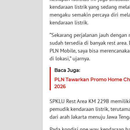
kendaraan listrik yang sedang mela
WN
mengaku semakin percaya diri mel
JAMBI
kendaraan listrik.
WN
“Sekarang perjalanan jauh dengan m
SULTRA
sudah tersedia di banyak rest area.
PLN Mobile, saya bisa merencanakan
WN
di lokasi,” ujarnya.
NTB
Baca Juga:
WN
PLN Tawarkan Promo Home Char
SULTENG
2026
WN
SPKLU Rest Area KM 229B memiliki
SULBAR
pemudik kendaraan listrik, terutama
dari arah Jakarta menuju Jawa Teng
WN
BABEL
Pada kondisi one way, kendaraan h